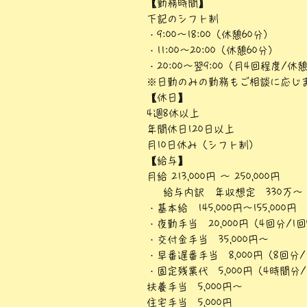
【勤務時間】
下記のシフト制
・9:00～18:00（休憩60分）
・11:00～20:00（休憩60分）
・20:00～翌9:00（月4回程度/休
※日勤のみの勤務もご相談に応じ
【休日】
4週8休以上
年間休日120日以上
月10日休み（シフト制）
【給与】
月給 213,000円 〜 250,000円
給与内訳 年収想定 330万～
・基本給 145,000円～155,000円
・夜勤手当 20,000円（4回分/1回5
・交付金手当 35,000円～
・早番遅番手当 8,000円（8回分/1
・固定残業代 5,000円（4時間
扶養手当 5,000円～
住宅手当 5,000円