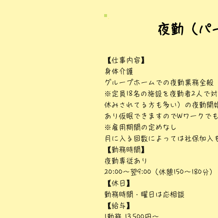
​夜勤（パ
【仕事内容】
身体介護
グループホームでの夜勤業務全般
※定員18名の施設を夜勤者2人で
休みされてる方も多い）の夜勤開
あり仮眠できますのでWワークで
※雇用期間の定めなし
月に入る回数によっては社保加入
【勤務時間】
夜勤専従あり
20:00～翌9:00（休憩150～180分）
【休日】
勤務時間・曜日は応相談
【給与】
1勤務 13,500円～