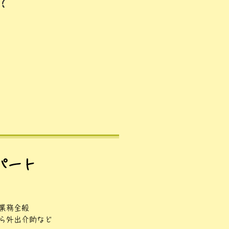
？
パート
業務全般
ら外出介助など