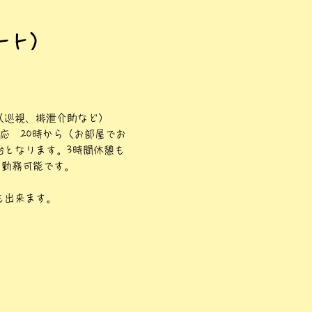
ート）
（巡視、排泄介助など）
対応 20時から（お部屋でお
始となります。3時間休憩も
も勤務可能です。
も出来ます。