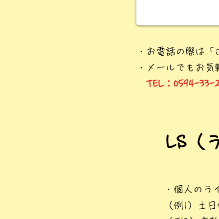
・お電話の際は「
・メールでもお気
TEL：0594-33-
LS（
・個人のラ
（例1）土