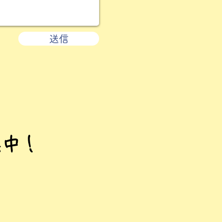
送信
集中！
！