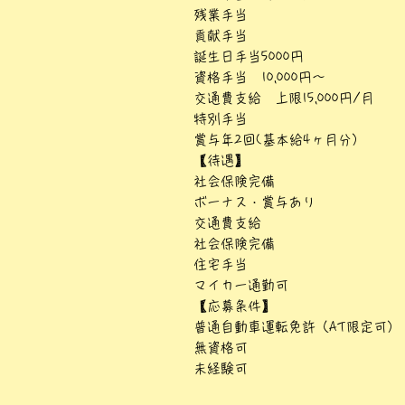
残業手当
貢献手当
誕生日手当5000円
資格手当 10,000円～
交通費支給 上限15,000円/月
特別手当
賞与年2回(基本給4ヶ月分）
【待遇】
社会保険完備
ボーナス・賞与あり
交通費支給
社会保険完備
住宅手当
マイカー通勤可
【応募条件】
普通自動車運転免許（AT限定可）
無資格可
未経験可