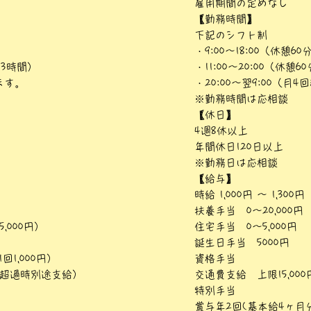
雇用期間の定めなし
【勤務時間】
下記のシフト制
・9:00～18:00（休憩60
憩3時間）
・11:00～20:00（休憩6
ます。
・20:00～翌9:00（月
※勤務時間は応相談
【休日】
4週8休以上
年間休日120日以上
※勤務日は応相談
【給与】
時給 1,000円 〜 1,300円
扶養手当 0～20,000円
,000円）
住宅手当 0～5,000円
誕生日手当 5000円
回1,000円）
資格手当
分/超過時別途支給）
交通費支給 上限15,000
特別手当
賞与年2回(基本給4ヶ月