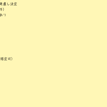
考慮し決定
件）
あり
T限定可）