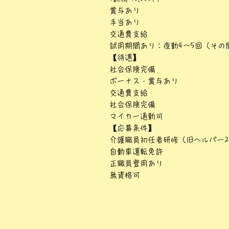
賞与あり
手当あり
交通費支給
試用期間あり：夜勤4～5回（その間、
【待遇】
社会保険完備
ボーナス・賞与あり
交通費支給
社会保険完備
マイカー通勤可
【応募条件】
介護職員初任者研修（旧ヘルパー
自動車運転免許
正職員登用あり
無資格可