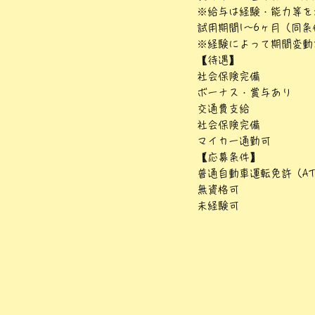
※給与は経験・能力等を
試用期間1～6ヶ月（同条
※経験によって期間変動
【待遇】
社会保険完備
ボーナス・賞与あり
交通費支給
社会保険完備
マイカー通勤可
【応募条件】
普通自動車運転免許（A
無資格可
未経験可